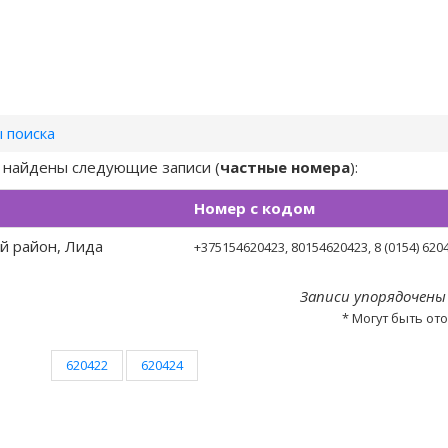
 поиска
) найдены следующие записи (
частные номера
):
Номер с кодом
й район, Лида
+375154620423
, 80154620423, 8 (0154) 620
Записи упорядочены
* Могут быть от
620422
620424