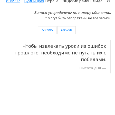
606997
Буйницкая
Вера И
Лидский район, Лида
+375
Записи упорядочены по номеру абонента.
* Могут быть отображены не все записи.
606996
606998
Чтобы извлекать уроки из ошибок
прошлого, необходимо не путать их с
победами.
Цитата дня