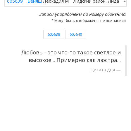
605639
Беняш
Леокадия М
Лидский район, Лида
+37
Записи упорядочены по номеру абонента.
* Могут быть отображены не все записи.
605638
605640
Любовь - это что-то такое светлое и
высокое... Примерно как люстра...
Цитата дня