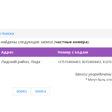
 поиска
) найдены следующие записи (
частные номера
):
Адрес
Номер с кодом
Лидский район, Лида
+375154604453
, 80154604453, 8 (015
Записи упорядочены
* Могут быть от
604452
604454