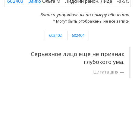
602403
Зайко
Ольга М
Лидский район, Лида
+3751546
Записи упорядочены по номеру абонента.
* Могут быть отображены не все записи.
602402
602404
Серьезное лицо еще не признак
глубокого ума.
Цитата дня