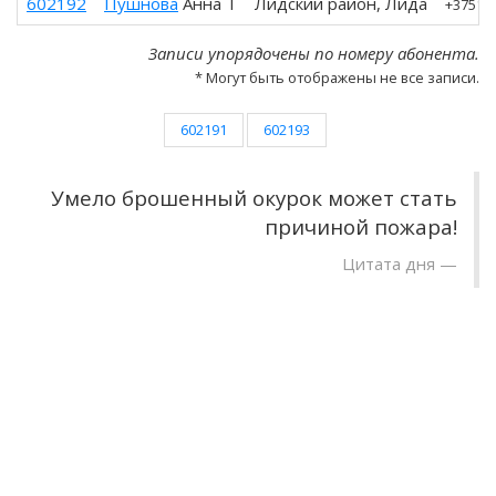
602192
Пушнова
Анна Т
Лидский район, Лида
+37515
Записи упорядочены по номеру абонента.
* Могут быть отображены не все записи.
602191
602193
Умело брошенный окурок может стать
причиной пожара!
Цитата дня