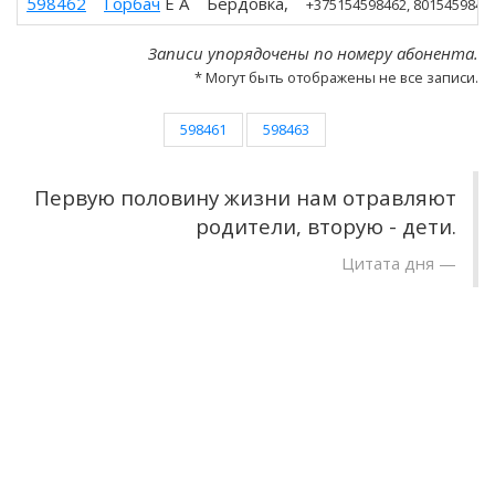
598462
Горбач
Е А
Бердовка,
+375154598462
, 80154598462
Записи упорядочены по номеру абонента.
* Могут быть отображены не все записи.
598461
598463
Первую половину жизни нам отравляют
родители, вторую - дети.
Цитата дня