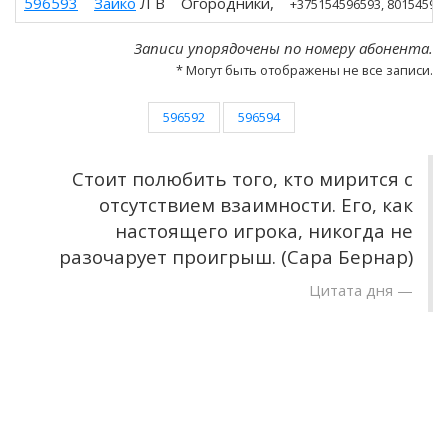
596593
Зайко
Л В
Огородники,
+375154596593
, 801545965
Записи упорядочены по номеру абонента.
* Могут быть отображены не все записи.
596592
596594
Стоит полюбить того, кто мирится с
отсутствием взаимности. Его, как
настоящего игрока, никогда не
разочарует проигрыш. (Сара Бернар)
Цитата дня