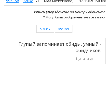
595358
Зайко
Б С
Мал.Можейково,
+375154595358
, 80154
Записи упорядочены по номеру абонента.
* Могут быть отображены не все записи.
595357
595359
Глупый запоминает обиды, умный -
обидчиков.
Цитата дня