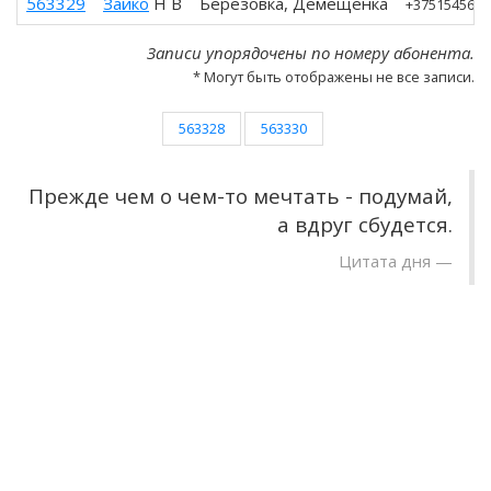
563329
Зайко
Н В
Березовка, Демещенка
+3751545633
Записи упорядочены по номеру абонента.
* Могут быть отображены не все записи.
563328
563330
Прежде чем о чем-то мечтать - подумай,
а вдруг сбудется.
Цитата дня