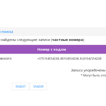
 поиска
) найдены следующие записи (
частные номера
):
Номер с кодом
вского
+375154554238
, 80154554238, 8 (0154) 554238
Записи упорядочены
* Могут быть от
554237
554239