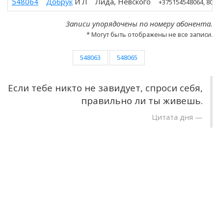
548064
Добрук
И Л
Лида, Невского
+375154548064
, 801
Записи упорядочены по номеру абонента.
* Могут быть отображены не все записи.
548063
548065
Если тебе никто не завидует, спроси себя,
правильно ли ты живешь.
Цитата дня