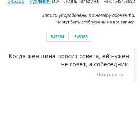
545365
Рухлевич
В А
Лида, Гагарина
+375154545365
, 80
Записи упорядочены по номеру абонента.
* Могут быть отображены не все записи.
545364
545366
Когда женщина просит совета, ей нужен
не совет, а собеседник.
Цитата дня