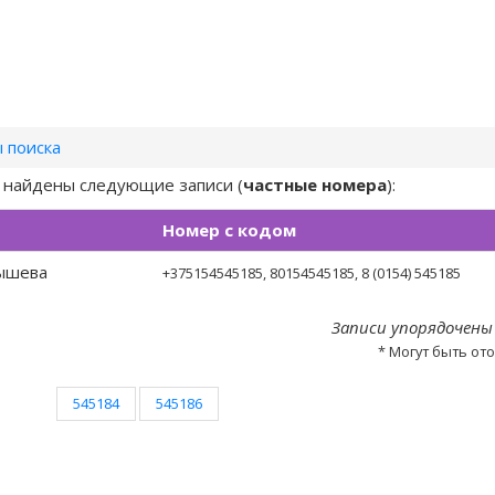
 поиска
) найдены следующие записи (
частные номера
):
Номер с кодом
ышева
+375154545185
, 80154545185, 8 (0154) 545185
Записи упорядочены
* Могут быть от
545184
545186