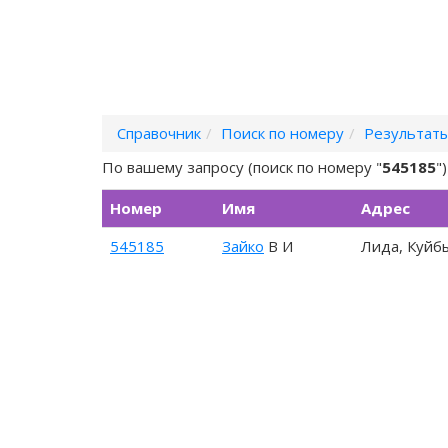
Справочник
Поиск по номеру
Результаты
По вашему запросу (поиск по номеру "
545185
"
Номер
Имя
Адрес
545185
Зайко
В И
Лида, Куйб