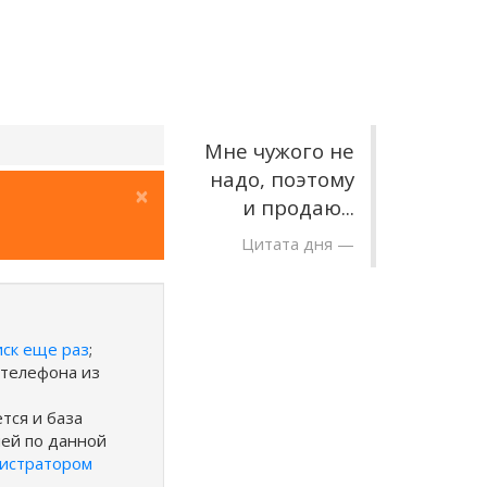
Мне чужого не
надо, поэтому
×
и продаю...
Цитата дня
иск еще раз
;
 телефона из
тся и база
ией по данной
нистратором