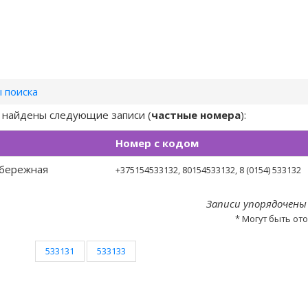
 поиска
) найдены следующие записи (
частные номера
):
Номер с кодом
абережная
+375154533132
, 80154533132, 8 (0154) 533132
Записи упорядочены
* Могут быть от
533131
533133