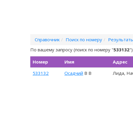
Справочник
Поиск по номеру
Результаты
По вашему запросу (поиск по номеру "
533132
"
Номер
Имя
Адрес
533132
Осадчий
В В
Лида, Н