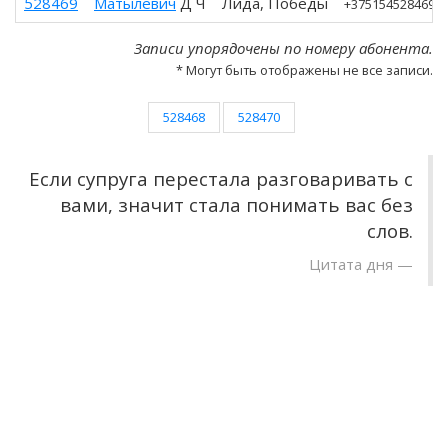
528469
Матылевич
Д Ч
Лида, Победы
+375154528469
, 
Записи упорядочены по номеру абонента.
* Могут быть отображены не все записи.
528468
528470
Если супруга перестала разговаривать с
вами, значит стала понимать вас без
слов.
Цитата дня