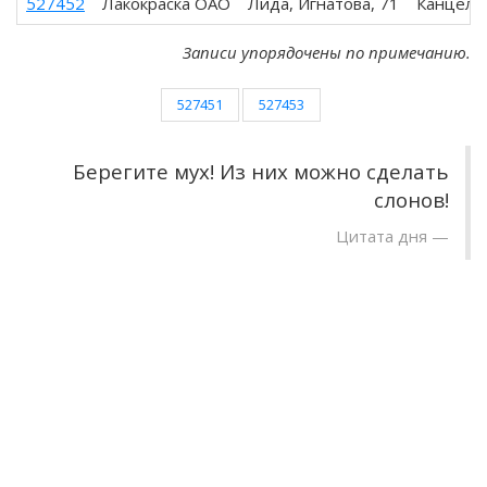
527452
Лакокраска ОАО
Лида, Игнатова, 71
Канцеля
Записи упорядочены по примечанию.
527451
527453
Берегите мух! Из них можно сделать
слонов!
Цитата дня