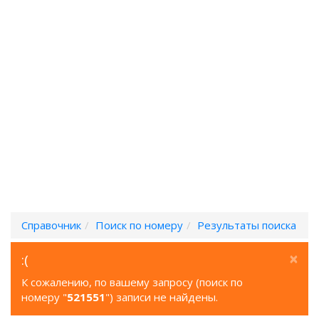
Справочник
Поиск по номеру
Результаты поиска
×
:(
К сожалению, по вашему запросу (поиск по
номеру "
521551
") записи не найдены.