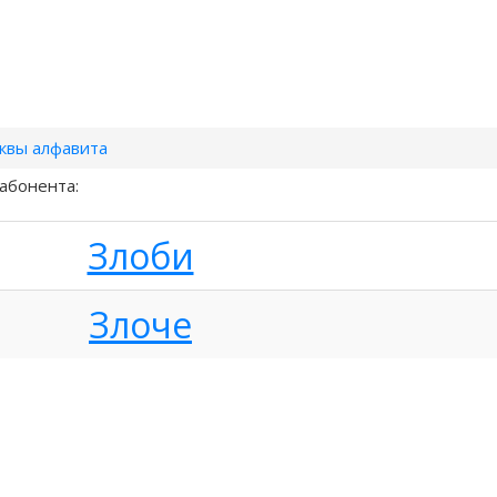
квы алфавита
абонента:
Злоби
Злоче