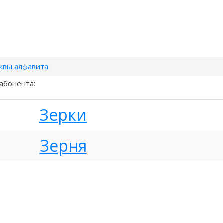
квы алфавита
абонента:
Зерки
Зерня