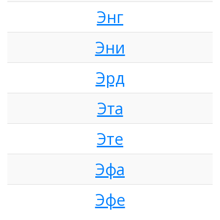
Энг
Эни
Эрд
Эта
Эте
Эфа
Эфе