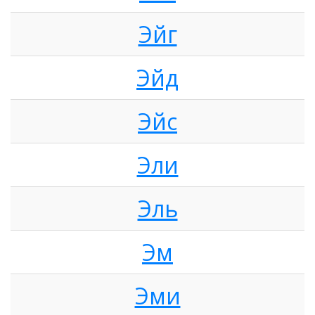
Эйг
Эйд
Эйс
Эли
Эль
Эм
Эми