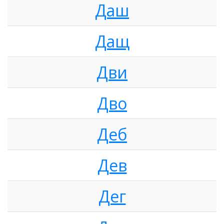
Даш
Дащ
Дви
Дво
Деб
Дев
Дег