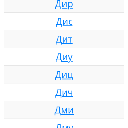
Дир
Дис
Дит
Диу
Диц
Дич
Дми
Дму