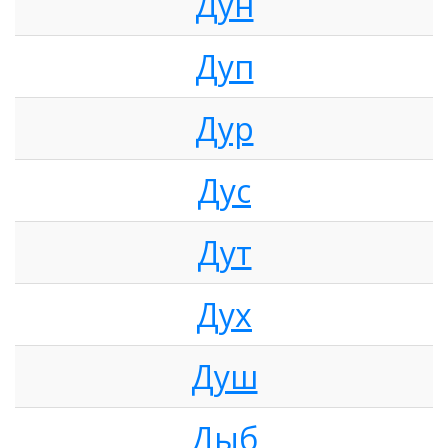
Дун
Дуп
Дур
Дус
Дут
Дух
Душ
Дыб