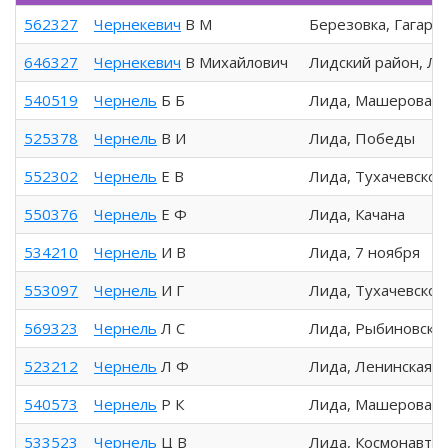
562327
Чернекевич
В М
Березовка, Гагари
646327
Чернекевич
В Михайлович
Лидский район, Л
540519
Чернель
Б Б
Лида, Машерова
525378
Чернель
В И
Лида, Победы
552302
Чернель
Е В
Лида, Тухачевског
550376
Чернель
Е Ф
Лида, Качана
534210
Чернель
И В
Лида, 7 ноября
553097
Чернель
И Г
Лида, Тухачевског
569323
Чернель
Л С
Лида, Рыбиновско
523212
Чернель
Л Ф
Лида, Ленинская
540573
Чернель
Р К
Лида, Машерова
533523
Чернель
Ц В
Лида, Космонавто