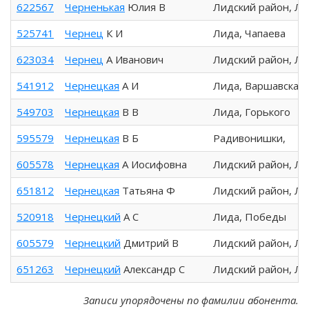
622567
Черненькая
Юлия В
Лидский район, Л
525741
Чернец
К И
Лида, Чапаева
623034
Чернец
А Иванович
Лидский район, Л
541912
Чернецкая
А И
Лида, Варшавская
549703
Чернецкая
В В
Лида, Горького
595579
Чернецкая
В Б
Радивонишки,
605578
Чернецкая
А Иосифовна
Лидский район, Л
651812
Чернецкая
Татьяна Ф
Лидский район, Л
520918
Чернецкий
А С
Лида, Победы
605579
Чернецкий
Дмитрий В
Лидский район, Л
651263
Чернецкий
Александр С
Лидский район, Л
Записи упорядочены по фамилии абонента.