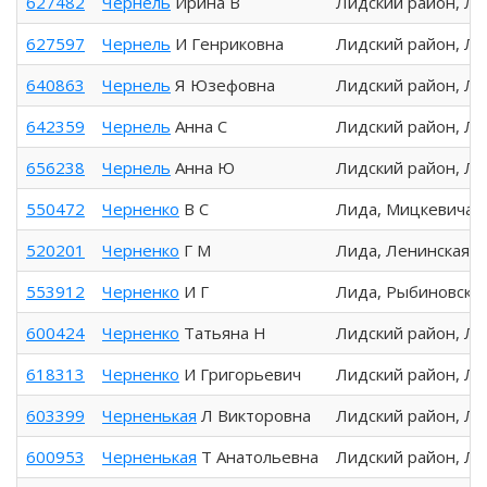
627482
Чернель
Ирина В
Лидский район, Л
627597
Чернель
И Генриковна
Лидский район, Л
640863
Чернель
Я Юзефовна
Лидский район, Л
642359
Чернель
Анна С
Лидский район, Л
656238
Чернель
Анна Ю
Лидский район, Л
550472
Черненко
В С
Лида, Мицкевича
520201
Черненко
Г М
Лида, Ленинская
553912
Черненко
И Г
Лида, Рыбиновско
600424
Черненко
Татьяна Н
Лидский район, Л
618313
Черненко
И Григорьевич
Лидский район, Л
603399
Черненькая
Л Викторовна
Лидский район, Л
600953
Черненькая
Т Анатольевна
Лидский район, Л