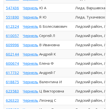
547436
Чернель
Ю А
Лида, Варшавская
551890
Чернель
Я Ю
Лида, Тухачевског
612324
Чернель
Б Болеславович
Лидский район, Л
610057
Чернель
Сергей Л
Лидский район, Л
609996
Чернель
В Ивановна
Лидский район, Л
602144
Чернель
Андрей К
Лидский район, Л
600674
Чернель
Елена Ф
Лидский район, Л
617732
Чернель
Андрей Г
Лидский район, Л
618875
Чернель
Валентина И
Лидский район, Л
623583
Чернель
Ц Викторовна
Лидский район, Л
626323
Чернель
Леонид С
Лидский район, Л