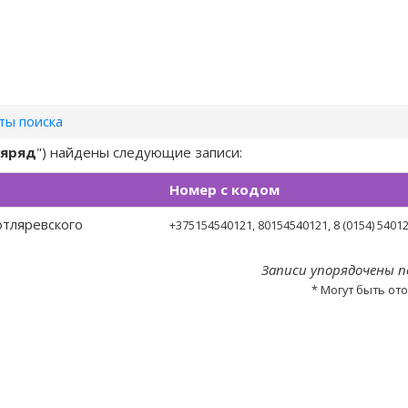
ты поиска
яряд
") найдены следующие записи:
Номер с кодом
отляревского
+375154540121
, 80154540121, 8 (0154) 5401
Записи упорядочены п
* Могут быть от