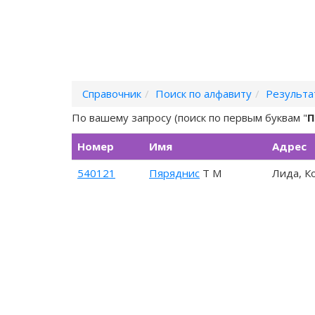
Справочник
Поиск по алфавиту
Результа
По вашему запросу (поиск по первым буквам "
П
Номер
Имя
Адрес
540121
Пяряднис
Т М
Лида, К