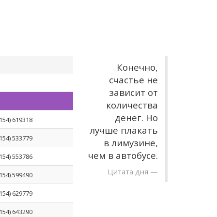
Конечно,
счастье не
зависит от
количества
денег. Но
0154) 619318
лучше плакать
0154) 533779
в лимузине,
чем в автобусе.
0154) 553786
Цитата дня
0154) 599490
0154) 629779
0154) 643290