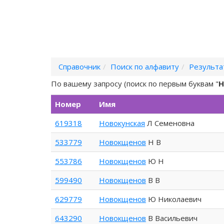
Справочник
Поиск по алфавиту
Результа
По вашему запросу (поиск по первым буквам "
Н
Номер
Имя
619318
Новокунская
Л Семеновна
533779
Новокщенов
Н В
553786
Новокщенов
Ю Н
599490
Новокщенов
В В
629779
Новокщенов
Ю Николаевич
643290
Новокщенов
В Васильевич