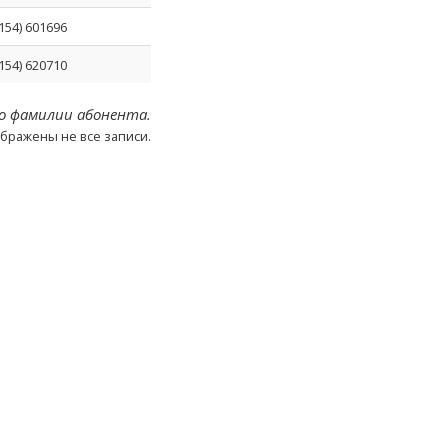
0154) 601696
0154) 620710
о фамилии абонента.
ображены не все записи.