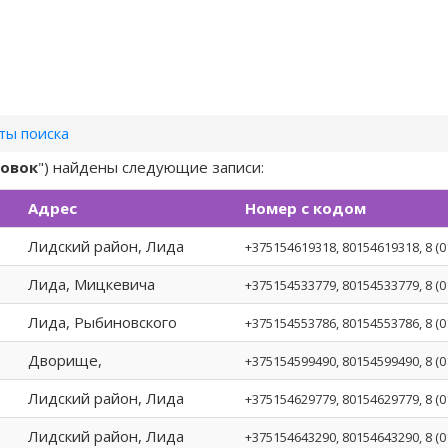
ты поиска
овок
") найдены следующие записи:
Адрес
Номер с кодом
Лидский район, Лида
+375154619318
, 80154619318, 8 (
Лида, Мицкевича
+375154533779
, 80154533779, 8 (
Лида, Рыбиновского
+375154553786
, 80154553786, 8 (
Дворище,
+375154599490
, 80154599490, 8 (
Лидский район, Лида
+375154629779
, 80154629779, 8 (
Лидский район, Лида
+375154643290
, 80154643290, 8 (