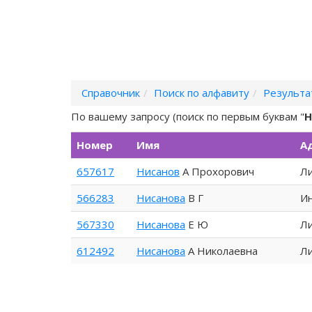
Справочник
Поиск по алфавиту
Результа
По вашему запросу (поиск по первым буквам "
Н
Номер
Имя
А
657617
Нисанов
А Прохорович
Ли
566283
Нисанова
В Г
Ин
567330
Нисанова
Е Ю
Ли
612492
Нисанова
А Николаевна
Ли