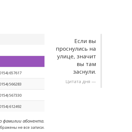
Если вы
проснулись на
улице, значит
вы там
заснули.
(0154) 657617
Цитата дня
(0154) 566283
(0154) 567330
(0154) 612492
о фамилии абонента.
ображены не все записи.