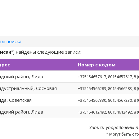
ты поиска
исан
") найдены следующие записи:
дрес
Номер с кодом
дский район, Лида
+375154657617
, 80154657617, 8 
дустриальный, Сосновая
+375154566283
, 80154566283, 8 
да, Советская
+375154567330
, 80154567330, 8 
дский район, Лида
+375154612492
, 80154612492, 8 
Записи упорядочены п
* Могут быть от