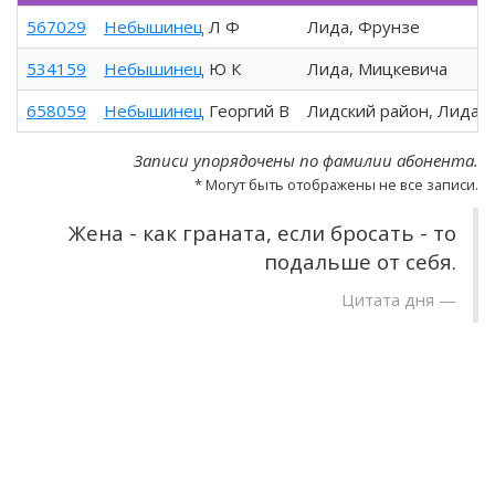
567029
Небышинец
Л Ф
Лида, Фрунзе
534159
Небышинец
Ю К
Лида, Мицкевича
658059
Небышинец
Георгий В
Лидский район, Лида
Записи упорядочены по фамилии абонента.
* Могут быть отображены не все записи.
Жена - как граната, если бросать - то
подальше от себя.
Цитата дня