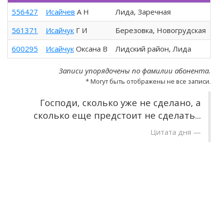
556427
Исайчев
А Н
Лида, Заречная
+
561371
Исайчук
Г И
Березовка, Новогрудская
+
600295
Исайчук
Оксана В
Лидский район, Лида
+
Записи упорядочены по фамилии абонента.
* Могут быть отображены не все записи.
Господи, сколько уже не сделано, а
сколько еще предстоит не сделать...
Цитата дня